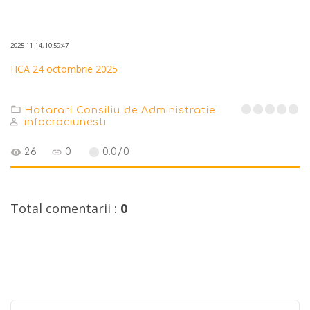
2025-11-14, 10:59:47
HCA 24 octombrie 2025
Hotarari Consiliu de Administratie
infocraciunesti
26
0
0.0
/
0
Total comentarii
:
0