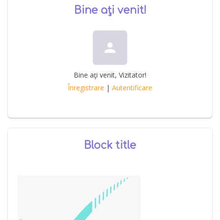
Bine aţi venit
!
person
Bine aţi venit
,
Vizitator
!
Înregistrare
|
Autentificare
Block title