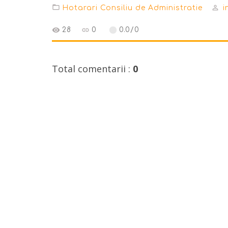
Hotarari Consiliu de Administratie
i
28
0
0.0
/
0
Total comentarii
:
0