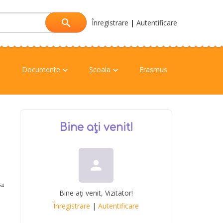
Înregistrare
|
Autentificare
Documente
Școala
Erasmus
keyboard_arrow_down
keyboard_arrow_down
Bine aţi venit
!
person
54
Bine aţi venit
,
Vizitator
!
Înregistrare
|
Autentificare