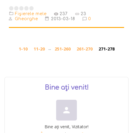
Fişierele mele
237
23
Gheorghe
2013-03-18
0
...
1-10
11-20
251-260
261-270
271-278
Bine aţi venit
!
person
Bine aţi venit
,
Vizitator
!