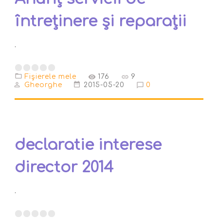
întreținere și reparații
.
Fişierele mele
176
9
Gheorghe
2015-05-20
0
declaratie interese
director 2014
.