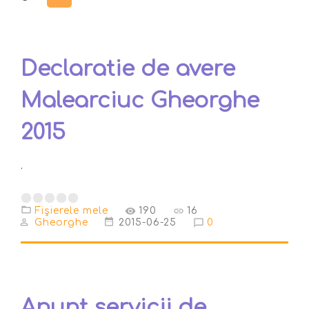
Declaratie de avere
Malearciuc Gheorghe
2015
.
Fişierele mele
190
16
Gheorghe
2015-06-25
0
Anunț servicii de