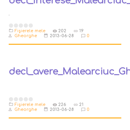
decl_interese_Malearciuc
.
Fişierele mele
202
19
Gheorghe
2013-06-28
0
decl_avere_Malearciuc_G
Fişierele mele
226
21
Gheorghe
2013-06-28
0