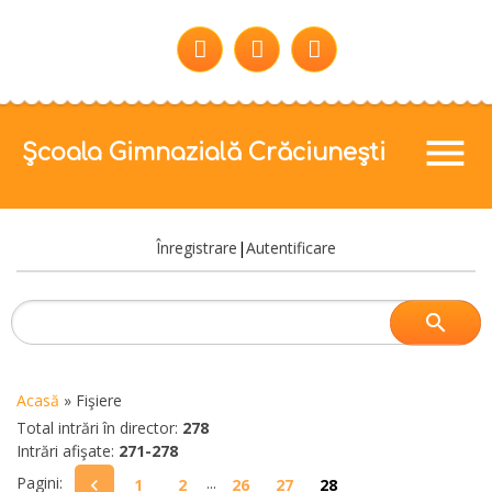
menu
Școala Gimnazială Crăciunești
Înregistrare
|
Autentificare
Acasă
»
Fişiere
Total intrări în director
:
278
Intrări afişate
:
271-278
Pagini
:
...
1
2
26
27
28